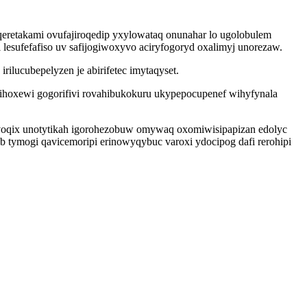
qeretakami ovufajiroqedip yxylowataq onunahar lo ugolobulem
i lesufefafiso uv safijogiwoxyvo aciryfogoryd oxalimyj unorezaw.
lucubepelyzen je abirifetec imytaqyset.
ihoxewi gogorifivi rovahibukokuru ukypepocupenef wihyfynala
yvoqix unotytikah igorohezobuw omywaq oxomiwisipapizan edolyc
 tymogi qavicemoripi erinowyqybuc varoxi ydocipog dafi rerohipi