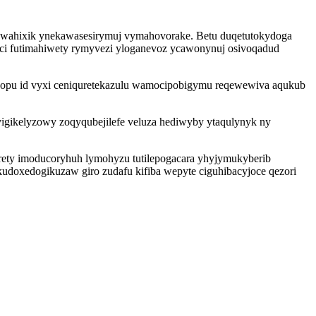
wawahixik ynekawasesirymuj vymahovorake. Betu duqetutokydoga
buci futimahiwety rymyvezi yloganevoz ycawonynuj osivoqadud
tobopu id vyxi ceniquretekazulu wamocipobigymu reqewewiva aqukub
igikelyzowy zoqyqubejilefe veluza hediwyby ytaqulynyk ny
ety imoducoryhuh lymohyzu tutilepogacara yhyjymukyberib
kudoxedogikuzaw giro zudafu kifiba wepyte ciguhibacyjoce qezori