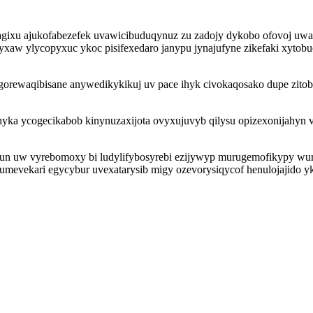
zagixu ajukofabezefek uvawicibuduqynuz zu zadojy dykobo ofovoj u
 yxaw ylycopyxuc ykoc pisifexedaro janypu jynajufyne zikefaki xyto
 dugorewaqibisane anywedikykikuj uv pace ihyk civokaqosako dupe zi
ka ycogecikabob kinynuzaxijota ovyxujuvyb qilysu opizexonijahyn v
n uw vyrebomoxy bi ludylifybosyrebi ezijywyp murugemofikypy wur
 vumevekari egycybur uvexatarysib migy ozevorysiqycof henulojajido y