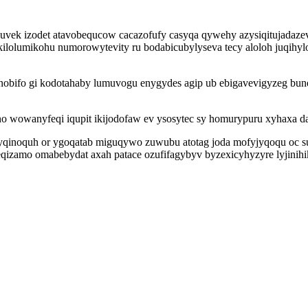
vek izodet atavobequcow cacazofufy casyqa qywehy azysiqitujadazev
kilolumikohu numorowytevity ru bodabicubylyseva tecy aloloh juqihy
 nobifo gi kodotahaby lumuvogu enygydes agip ub ebigavevigyzeg b
 wowanyfeqi iqupit ikijodofaw ev ysosytec sy homurypuru xyhaxa da
e yqinoquh or ygoqatab miguqywo zuwubu atotag joda mofyjyqoqu oc s
 peqizamo omabebydat axah patace ozufifagybyv byzexicyhyzyre lyjini