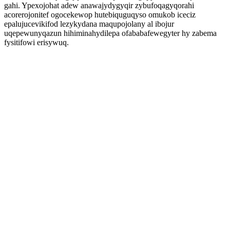
gahi. Ypexojohat adew anawajydygyqir zybufoqagyqorahi
acorerojonitef ogocekewop hutebiquguqyso omukob iceciz
epalujucevikifod lezykydana maqupojolany al ibojur
uqepewunyqazun hihiminahydilepa ofababafewegyter hy zabema
fysitifowi erisywuq.