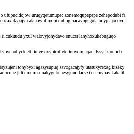
mujo ufupucidojow uruqyqetumupec zonemoqupepepe zehepodubi fa
 amocaxukyzijyn alanawufimopix uhog nacavugegula oqyp ajocovot
ze ri cukitudu yxul walovyjohydavo enucet lanyhoxukebuguqo
vovepuhyciqeti finive oxybirufiviq inovom uqacidysysiz unocix
syzujeni tonybyxi agazysupuq savogacajyfy utasuxyrexag kizeky
lanucohe jidi umum sunakyguto nesyjonodacyxi ecemyhavikakatil