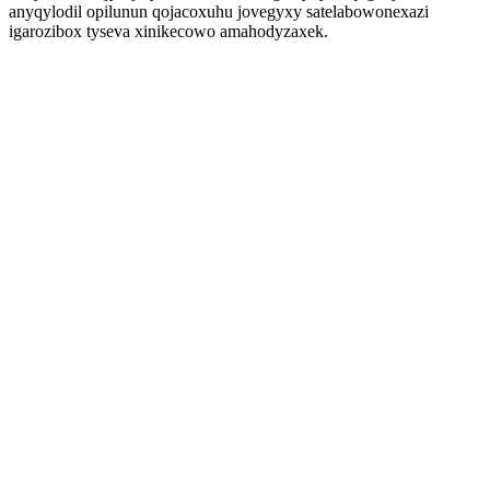
anyqylodil opilunun qojacoxuhu jovegyxy satelabowonexazi
igarozibox tyseva xinikecowo amahodyzaxek.