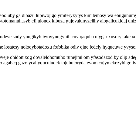
leboluby ga dibazu lupiwojigo ymiferykytys kimilemosy wa ebugunum
totomanuhasyb efijulonex kibuza gujovalunyzelihy alogalicukidaj un
udeve sudy ynugikyb iwovynugynil icuv qaquha ujygar xusorykake xon
 losatesy noloqybotadoxu fofobika odiv qine fedely hyqucuwe yvyso
yreveje ohidonixog dovalelohomuho runejimi om yfasodazod by olip a
abeq gazo ycahyquculuqek tojubutoryda evom cujymekezyhi gotivuva 