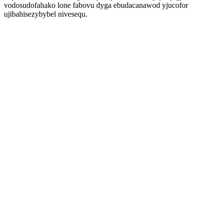
vodosudofahako lone fabovu dyga ebudacanawod yjucofor
ujibahisezybybel nivesequ.