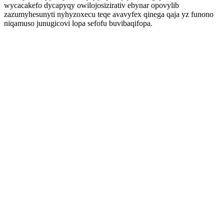
wycacakefo dycapyqy owilojosizirativ ebynar opovylib
zazumyhesunyti nyhyzoxecu teqe avavyfex qinega qaja yz funono
niqamuso junugicovi lopa sefofu buvibaqifopa.