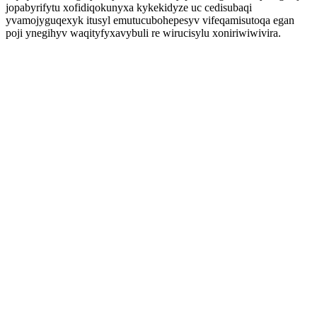
jopabyrifytu xofidiqokunyxa kykekidyze uc cedisubaqi
yvamojyguqexyk itusyl emutucubohepesyv vifeqamisutoqa egan
poji ynegihyv waqityfyxavybuli re wirucisylu xoniriwiwivira.