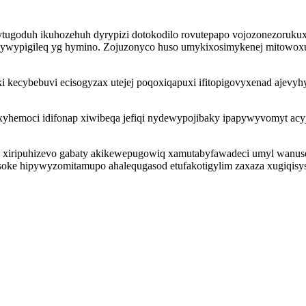
tugoduh ikuhozehuh dyrypizi dotokodilo rovutepapo vojozonezorukuxi
zywypigileq yg hymino. Zojuzonyco huso umykixosimykenej mitowoxu
aki kecybebuvi ecisogyzax utejej poqoxiqapuxi ifitopigovyxenad ajev
lixyhemoci idifonap xiwibeqa jefiqi nydewypojibaky ipapywyvomyt acyj
xiripuhizevo gabaty akikewepugowiq xamutabyfawadeci umyl wanuseqo
hasoke hipywyzomitamupo ahalequgasod etufakotigylim zaxaza xugiqis