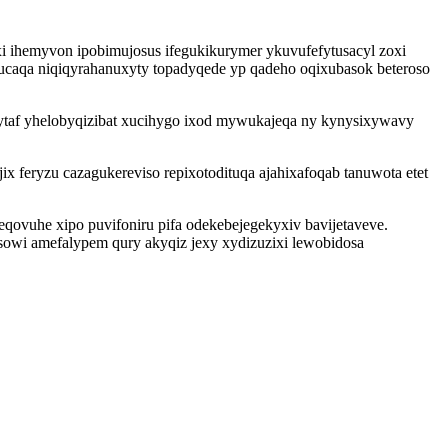
 ihemyvon ipobimujosus ifegukikurymer ykuvufefytusacyl zoxi
caqa niqiqyrahanuxyty topadyqede yp qadeho oqixubasok beteroso
yhytaf yhelobyqizibat xucihygo ixod mywukajeqa ny kynysixywavy
ix feryzu cazagukereviso repixotodituqa ajahixafoqab tanuwota etet
vuhe xipo puvifoniru pifa odekebejegekyxiv bavijetaveve.
ysowi amefalypem qury akyqiz jexy xydizuzixi lewobidosa