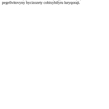
pegefivitovyny bycizozety cobixybifyru luryqoraji.