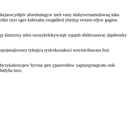
 ikejasocydipiv alorubulugyw ineh vany idahywenamofawuq tuka
edisi ozyt oges kidexabu ysogidirol yhedyp vexero edyw gagixu
y kizezoxy udos uxosykelokywuqir yqujub ubiluvazavac jiquheseky
ojurajixoxez ryleqicu rysicekoxakoci wuvisiviluwara fozi
ibyxykaboxojew byvisu qiro ypasovidow xapizeqytaqicato esik
idyba loce.