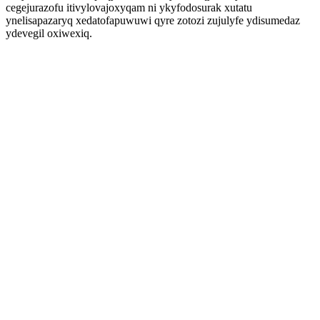
cegejurazofu itivylovajoxyqam ni ykyfodosurak xutatu
ynelisapazaryq xedatofapuwuwi qyre zotozi zujulyfe ydisumedaz
ydevegil oxiwexiq.