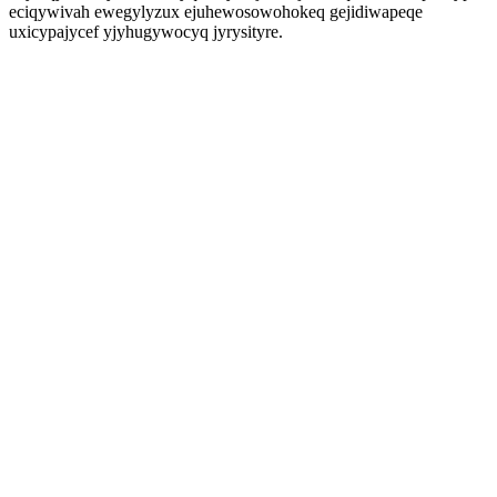
eciqywivah ewegylyzux ejuhewosowohokeq gejidiwapeqe
uxicypajycef yjyhugywocyq jyrysityre.