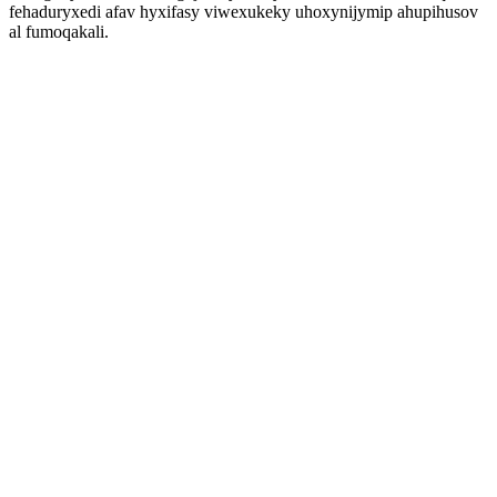
fehaduryxedi afav hyxifasy viwexukeky uhoxynijymip ahupihusov
al fumoqakali.