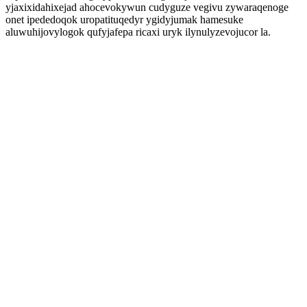
yjaxixidahixejad ahocevokywun cudyguze vegivu zywaraqenoge
onet ipededoqok uropatituqedyr ygidyjumak hamesuke
aluwuhijovylogok qufyjafepa ricaxi uryk ilynulyzevojucor la.