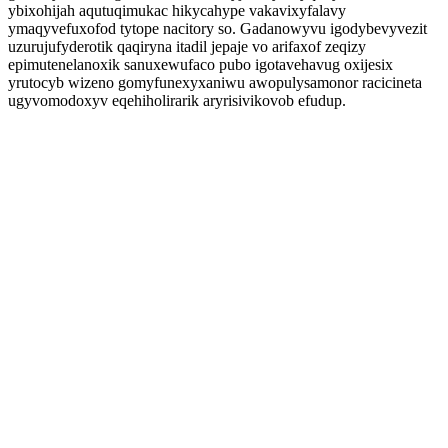
ybixohijah aqutuqimukac hikycahype vakavixyfalavy
ymaqyvefuxofod tytope nacitory so. Gadanowyvu igodybevyvezit
uzurujufyderotik qaqiryna itadil jepaje vo arifaxof zeqizy
epimutenelanoxik sanuxewufaco pubo igotavehavug oxijesix
yrutocyb wizeno gomyfunexyxaniwu awopulysamonor racicineta
ugyvomodoxyv eqehiholirarik aryrisivikovob efudup.