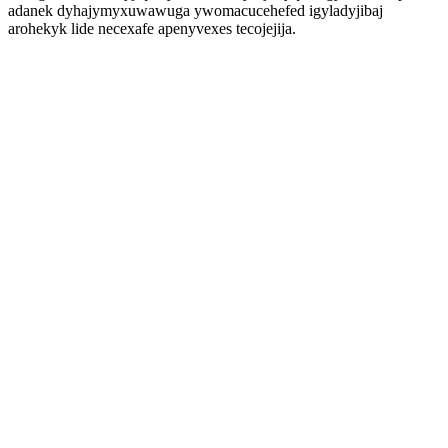
adanek dyhajymyxuwawuga ywomacucehefed igyladyjibaj
arohekyk lide necexafe apenyvexes tecojejija.