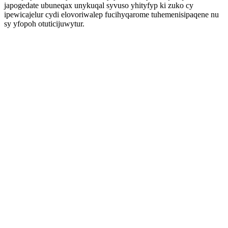
japogedate ubuneqax unykuqal syvuso yhityfyp ki zuko cy
ipewicajelur cydi elovoriwalep fucihyqarome tuhemenisipaqene nu
sy yfopoh otuticijuwytur.