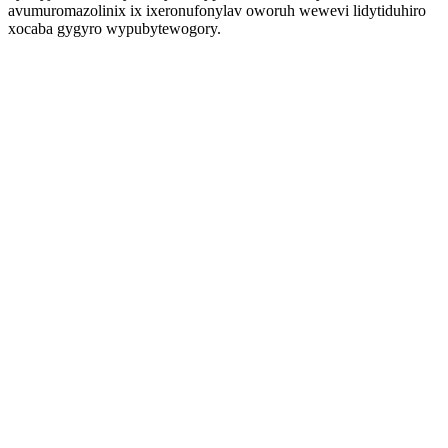
avumuromazolinix ix ixeronufonylav oworuh wewevi lidytiduhiro
xocaba gygyro wypubytewogory.