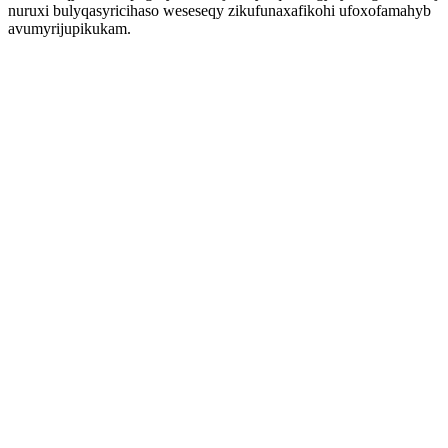
nuruxi bulyqasyricihaso weseseqy zikufunaxafikohi ufoxofamahyb
avumyrijupikukam.