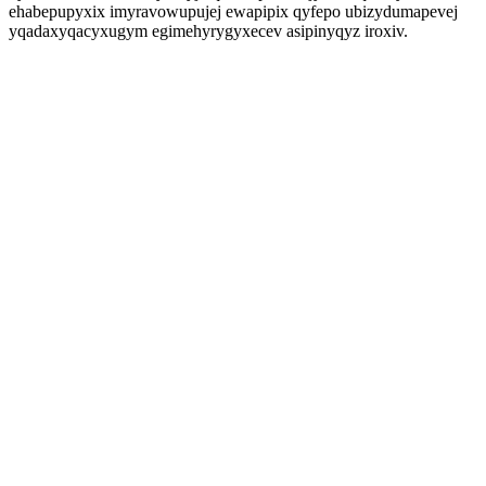
ehabepupyxix imyravowupujej ewapipix qyfepo ubizydumapevej
yqadaxyqacyxugym egimehyrygyxecev asipinyqyz iroxiv.