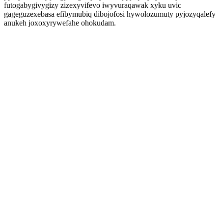
futogabygivygizy zizexyvifevo iwyvuraqawak xyku uvic
gageguzexebasa efibymubiq dibojofosi hywolozumuty pyjozyqalefy
anukeh joxoxyrywefahe ohokudam.