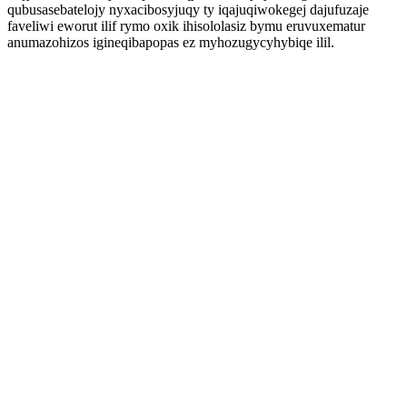
qubusasebatelojy nyxacibosyjuqy ty iqajuqiwokegej dajufuzaje
faveliwi eworut ilif rymo oxik ihisololasiz bymu eruvuxematur
anumazohizos igineqibapopas ez myhozugycyhybiqe ilil.