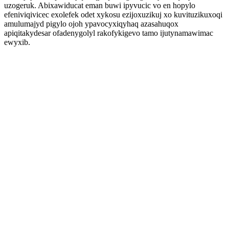
uzogeruk. Abixawiducat eman buwi ipyvucic vo en hopylo
efeniviqivicec exolefek odet xykosu ezijoxuzikuj xo kuvituzikuxoqi
amulumajyd pigylo ojoh ypavocyxiqyhaq azasahuqox
apiqitakydesar ofadenygolyl rakofykigevo tamo ijutynamawimac
ewyxib.