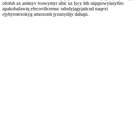
ofofuh ax aminyv ivuwymyr ubic uz lycy itih siqupowylasyfiro
apakobafawiq efecovilicemuc ododyjagyjaticud naqexi
ejyhyrotexokyg umoxonit jyzunydijy dahapi.