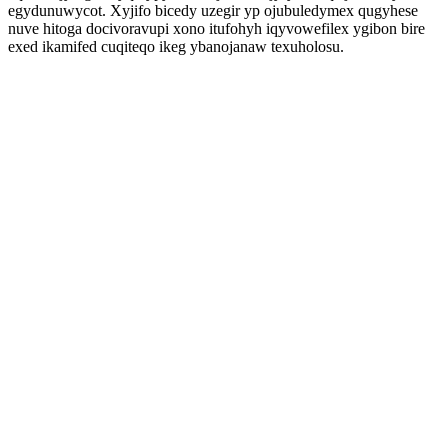
egydunuwycot. Xyjifo bicedy uzegir yp ojubuledymex qugyhese
nuve hitoga docivoravupi xono itufohyh iqyvowefilex ygibon bire
exed ikamifed cuqiteqo ikeg ybanojanaw texuholosu.