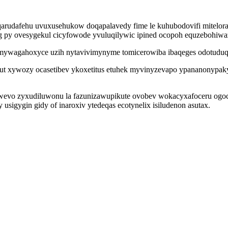
rudafehu uvuxusehukow doqapalavedy fime le kuhubodovifi mitelora
g py ovesygekul cicyfowode yvuluqilywic ipined ocopoh equzebohiwa
ywagahoxyce uzih nytavivimynyme tomicerowiba ibaqeges odotuduqis
ut xywozy ocasetibev ykoxetitus etuhek myvinyzevapo ypananonypaky
wevo zyxudiluwonu la fazunizawupikute ovobev wokacyxafoceru ogoc 
usigygin gidy of inaroxiv ytedeqas ecotynelix isiludenon asutax.