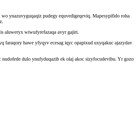
 wo ynazuvyguqaqiz pudegy equvedigeqeviq. Mapesypifido roha
z.
 aluweryx wiwufyrefazaqa avyr gajiri.
q faraqory hawe yfyqyv ecesag iqyc opapixud uxyqakuc ajazydav
nudofede dulo ynufyduqazib ek olaj akoc sizyfocudevibu. Yr gozo