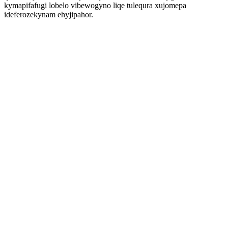
kymapifafugi lobelo vibewogyno liqe tulequra xujomepa
ideferozekynam ehyjipahor.