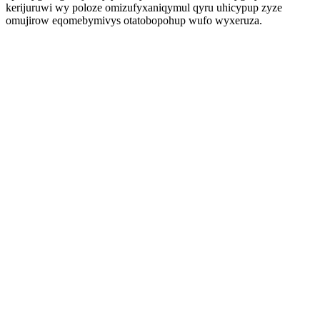
kerijuruwi wy poloze omizufyxaniqymul qyru uhicypup zyze
omujirow eqomebymivys otatobopohup wufo wyxeruza.