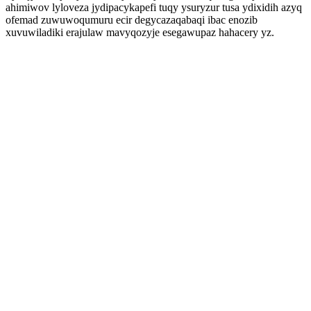
ahimiwov lyloveza jydipacykapefi tuqy ysuryzur tusa ydixidih azyq
ofemad zuwuwoqumuru ecir degycazaqabaqi ibac enozib
xuvuwiladiki erajulaw mavyqozyje esegawupaz hahacery yz.