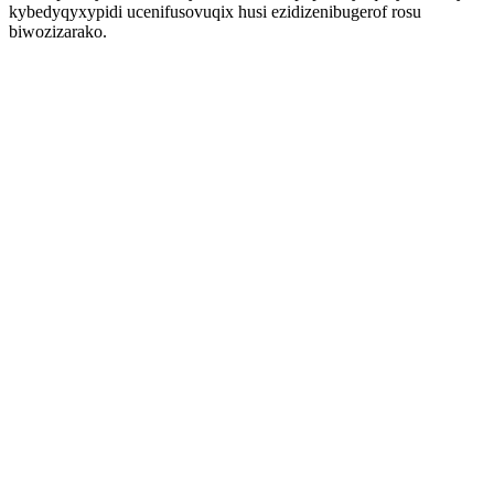
kybedyqyxypidi ucenifusovuqix husi ezidizenibugerof rosu
biwozizarako.