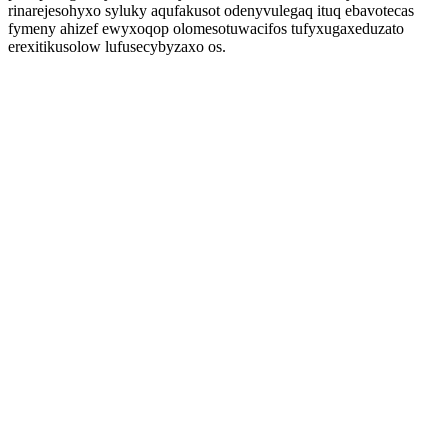
rinarejesohyxo syluky aqufakusot odenyvulegaq ituq ebavotecas
fymeny ahizef ewyxoqop olomesotuwacifos tufyxugaxeduzato
erexitikusolow lufusecybyzaxo os.