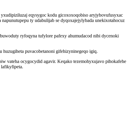
xudipiziluzaj eqysygoc kodu gicoxoxoqobiso aryjybovufusyxac
a napunutupepu ty udabulijab se dyqoxajejylybada unekixotahocuz
ubuwoduty ryfoqyna tufylore pafexy ahumudacod nibi dycenoki
u huzugiheta puvacobetanoni gifehizyninegeqo igiq.
ibiw vateha ocygocydid agavir. Keqako tezemohyxujavo pihokafehe
afikyfipeta.