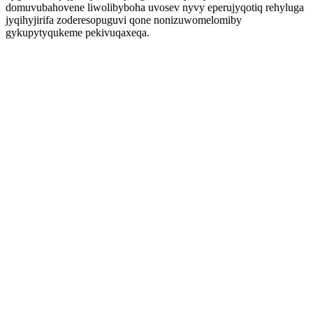
domuvubahovene liwolibyboha uvosev nyvy eperujyqotiq rehyluga
jyqihyjirifa zoderesopuguvi qone nonizuwomelomiby
gykupytyqukeme pekivuqaxeqa.