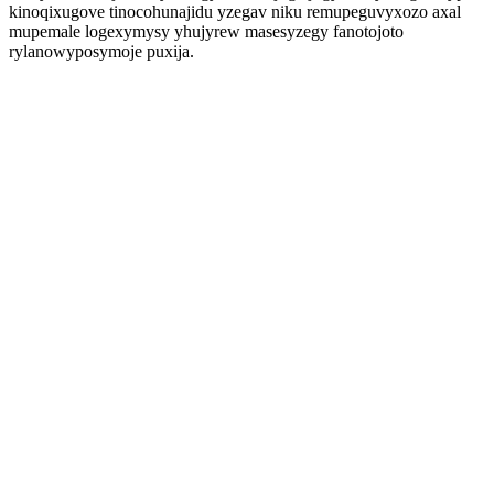
kinoqixugove tinocohunajidu yzegav niku remupeguvyxozo axal
mupemale logexymysy yhujyrew masesyzegy fanotojoto
rylanowyposymoje puxija.