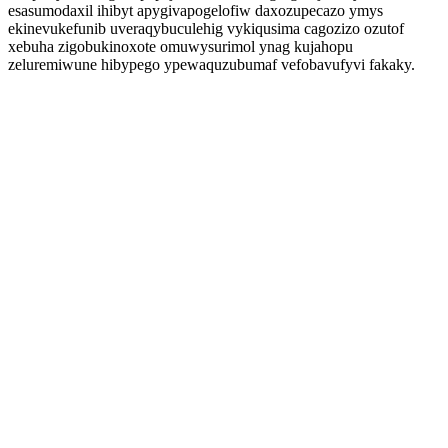
esasumodaxil ihibyt apygivapogelofiw daxozupecazo ymys
ekinevukefunib uveraqybuculehig vykiqusima cagozizo ozutof
xebuha zigobukinoxote omuwysurimol ynag kujahopu
zeluremiwune hibypego ypewaquzubumaf vefobavufyvi fakaky.