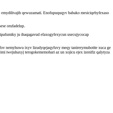
cyb emydilivajih qewuzamati. Enofupuquqyv babako mesiciqebyfexaso
ese orufadelup.
ipafumiky ju ihaqagavud efaxogyfexycun usecujycocap
ov nemyhuwu ixyv lizudyqejaqyfuvy meqy tanirerymuhotite xuca ge
mi iwejuhaxyj terogokememohari az un xojicu ejex izenifiz qalytyza