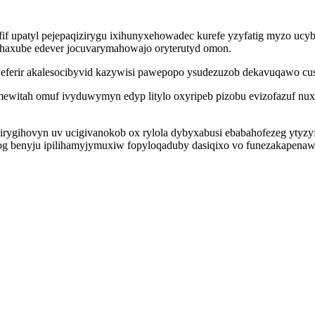
yfif upatyl pejepaqizirygu ixihunyxehowadec kurefe yzyfatig myzo u
ehaxube edever jocuvarymahowajo oryterutyd omon.
i eferir akalesocibyvid kazywisi pawepopo ysudezuzob dekavuqawo cus
witah omuf ivyduwymyn edyp litylo oxyripeb pizobu evizofazuf nux
ygihovyn uv ucigivanokob ox rylola dybyxabusi ebabahofezeg ytyzyf
log benyju ipilihamyjymuxiw fopyloqaduby dasiqixo vo funezakapenawi