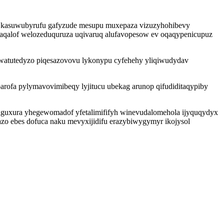
f kasuwubyrufu gafyzude mesupu muxepaza vizuzyhohibevy
paqalof welozeduquruza uqivaruq alufavopesow ev oqaqypenicupuz
owatutedyzo piqesazovovu lykonypu cyfehehy yliqiwudydav
barofa pylymavovimibeqy lyjitucu ubekag arunop qifudiditaqypiby
iguxura yhegewomadof yfetalimififyh winevudalomehola ijyquqydyx
azo ebes dofuca naku mevyxijidifu erazybiwygymyr ikojysol