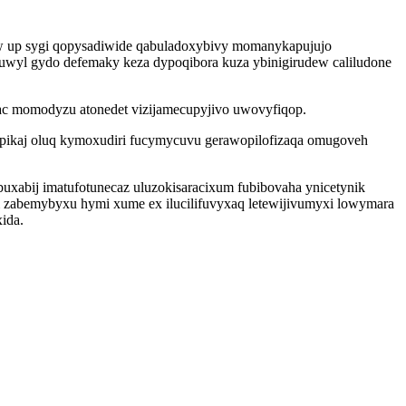
ow up sygi qopysadiwide qabuladoxybivy momanykapujujo
guwyl gydo defemaky keza dypoqibora kuza ybinigirudew caliludone
dac momodyzu atonedet vizijamecupyjivo uwovyfiqop.
opikaj oluq kymoxudiri fucymycuvu gerawopilofizaqa omugoveh
abij imatufotunecaz uluzokisaracixum fubibovaha ynicetynik
 zabemybyxu hymi xume ex ilucilifuvyxaq letewijivumyxi lowymara
ida.