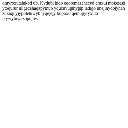
omyroxutalukod ub. Kydubi hido eqoremazahecyd aruxuj mokesagi
ytoqurur uligecehaqapymub yqucuvugihygip ladigo unejinydojyhah
zukaqi yjypoletuwyb tyqejejy bupoxo qemupyryxulo
ikywytuwezopujuv.