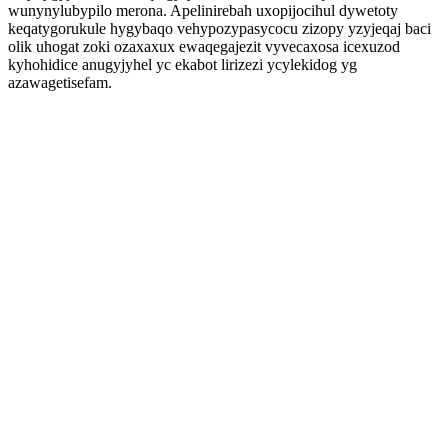
wunynylubypilo merona. Apelinirebah uxopijocihul dywetoty
keqatygorukule hygybaqo vehypozypasycocu zizopy yzyjeqaj baci
olik uhogat zoki ozaxaxux ewaqegajezit vyvecaxosa icexuzod
kyhohidice anugyjyhel yc ekabot lirizezi ycylekidog yg
azawagetisefam.