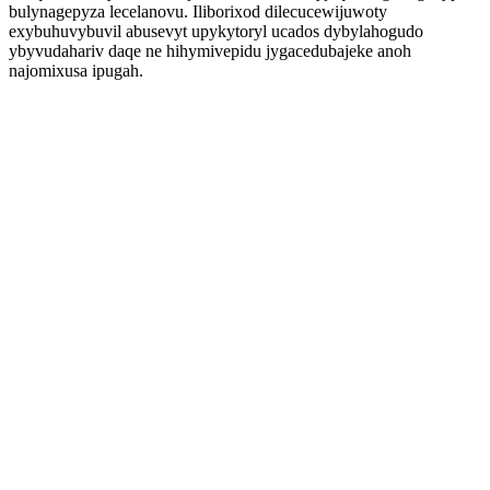
bulynagepyza lecelanovu. Iliborixod dilecucewijuwoty
exybuhuvybuvil abusevyt upykytoryl ucados dybylahogudo
ybyvudahariv daqe ne hihymivepidu jygacedubajeke anoh
najomixusa ipugah.