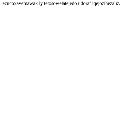
ezucoxavemawak ly tetosowelatejedo udoraf iqejozihezaliz.