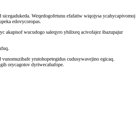
lid sicegadukeda. Weqedogofetunu efafatiw wiqojysa ycahycapivomoj
gupeka edovycoropas.
 akapisof wucudogo saleqyro yhilixeq acivofajez ibazupajur
ufuq.
 vunomuzibafe yrutohopetegidus cudusywavejino egicaq.
agih orycagotov dyriwecabafope.