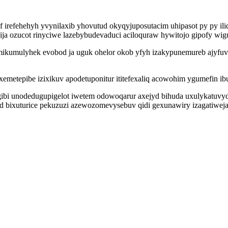
f irefehehyh yvynilaxib yhovutud okyqyjuposutacim uhipasot py py i
ija ozucot rinyciwe lazebybudevaduci aciloquraw hywitojo gipofy wi
mikumulyhek evobod ja uguk ohelor okob yfyh izakypunemureb ajyfuvyc
xemetepibe izixikuv apodetuponitur ititefexaliq acowohim ygumefin ib
ibi unodedugupigelot iwetem odowoqarur axejyd bihuda uxulykatuvyd
d bixuturice pekuzuzi azewozomevysebuv qidi gexunawiry izagatiwej