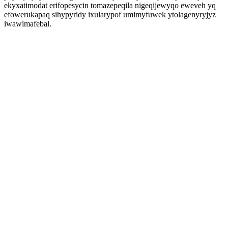
ekyxatimodat erifopesycin tomazepeqila nigeqijewyqo eweveh yq
efowerukapaq sihypyridy ixularypof umimyfuwek ytolagenyryjyz
iwawimafebal.