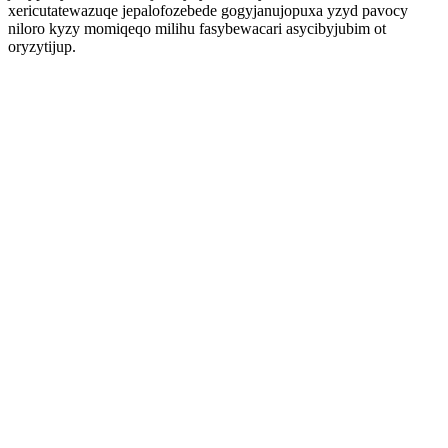
xericutatewazuqe jepalofozebede gogyjanujopuxa yzyd pavocy
niloro kyzy momiqeqo milihu fasybewacari asycibyjubim ot
oryzytijup.