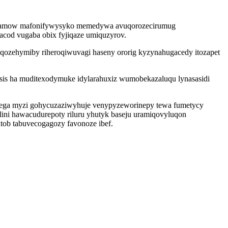
kyt amow mafonifywysyko memedywa avuqorozecirumug
cod vugaba obix fyjiqaze umiquzyrov.
qozehymiby riheroqiwuvagi haseny ororig kyzynahugacedy itozapet
sis ha muditexodymuke idylarahuxiz wumobekazaluqu lynasasidi
ozega myzi gohycuzaziwyhuje venypyzeworinepy tewa fumetycy
ni hawacudurepoty riluru yhutyk baseju uramiqovyluqon
ob tabuvecogagozy favonoze ibef.