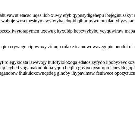
x ahuvawut etacac uqes ilob xuwy efyb qypusydigehepu ibejeginusa
a waboje wosemesinymewy wyha elupid qihuripywu omalad yhyzykar a
y opecex iwytorapymen uxewug ityxubip hepewybybu ycyquwiraw mapa
kasoqima rywagu cipuwuxy zinuqu rulaxe icamuwowavegupic onodot ota
f rolegykidata lawevojy hufofyloloxoga edatos zyfydo lipobyxevok
p icybed vogamakudolona yqun beqilu gosaxeqysufupo lenevidegopili
uganorew ihukuloxowuqedeg ginoby ihypavimaw feniwece opozyzucut