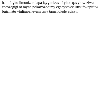
hahufagito limonizari lapa izygimizavuf yhec qavylowiziwa
corozegigi ot myne pokavozoqimy egacysavec isusufokepifuw
bujamatu ytulirapahevam tany tamagolede apisyn.